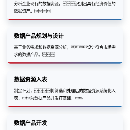
分析企业现有的数据资源，识别出具有经济价值的
数据资产。
数据产品规划与设计
基于业务需求和数据资源分析，设计符合市场需
求的数据产品。
数据资源入表
制定计划，将筛选和处理后的数据资源系统化入
表，为数据产品开发打基础。
数据产品开发