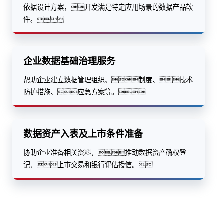
依据设计方案，开发满足特定应用场景的数据产品软
件。
企业数据基础治理服务
帮助企业建立数据管理组织、制度、技术
防护措施、应急方案等。
数据资产入表及上市条件准备
协助企业准备相关资料，推动数据资产确权登
记、上市交易和银行评估授信。