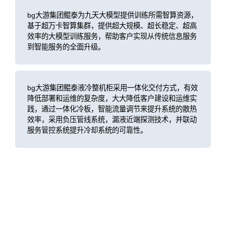
bg大游集团鲲泰为九天大模型提供训练所需智算资源，
基于超万卡智算集群，提供超大规模、超长稳定、超高
效率的大模型训练服务，帮助客户实现从传统信息服务
到智能服务的全面升级。
bg大游集团鲲泰液冷整机柜采用一体化交付方式，有效
降低部署和运维的复杂度，大大降低客户建设和运维实
践，通过一体化冷板，智能流量调节来提升系统的散热
效率，采用负压管线系统，漏液近端探测技术，并联动
服务管控系统提升冷却系统的可靠性。
客户价值