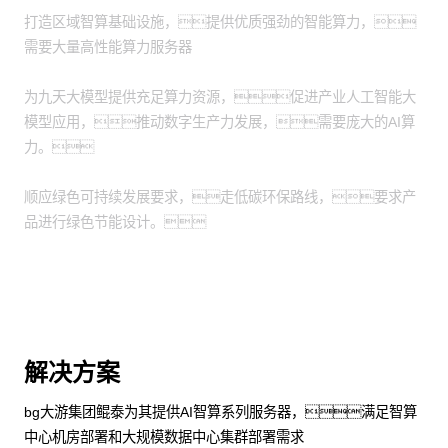
打造区域智算基础设施，提供优质强劲的智能算力，
需要大量高性能算力服务器
为九天大模型提供充足算力资源，促进产业人工智能大
模型应用，推动数字生产力发展，需要庞大的AI算
力。
顺应绿色可持续发展要求，走低碳环保路线，要求产
品进行绿色节能设计。
解决方案
bg大游集团鲲泰为其提供AI智算系列服务器，满足智算
中心机房部署和大规模数据中心集群部署需求