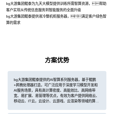
bg大游集团鲲泰为九天大模型提供训练所需智算资源，帮助
客户实现从传统信息服务到智能服务的全面升级
bg大游集团鲲泰提供液冷整机柜服务器，满足客户绿色智
算的需求
方案优势
bg大游集团鲲泰提供的AI智算系列服务器，基于鲲鹏
+昇腾处理器打造，可广泛应用于深度学习模型开发和
AI服务场景，具有高计算密度、高能效比、高网络带
宽、易扩展、易管理等优点，有效为客户提供网络云、
移动云、IT云，云设计、云游戏、云渲染等领域的算力
应用。