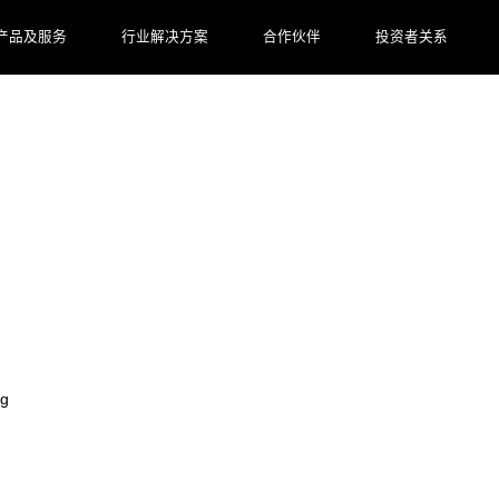
产品及服务
行业解决方案
合作伙伴
投资者关系
bg大游集团数码AI价值释放真相等你来探